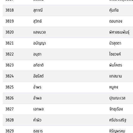
3818
สุภาณี
คุ้มภัย
3819
สุวิทย์
ดอนทอง
3820
แสงนวล
พิศาลธนพันธุ์
3821
อนัญญา
บัวสุดตา
3822
อนุชา
ไชยวงค์
3823
อภิชาติ
พิมโคตร
3824
อัยรัสต์
แกสมาน
3825
อำพร
หนูคง
3826
อำพล
ปุณณะเวส
3827
เอกพล
จักขุเรือง
3828
คำผิว
ศรีประเสริฐ
3829
ชลธาร
หิรัญพรหม