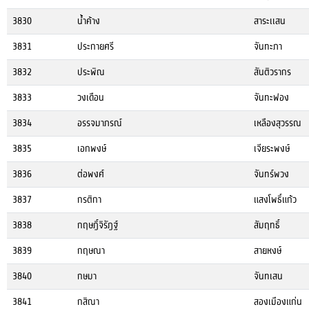
3830
น้ำค้าง
สาระเเสน
3831
ประกายศรี
จันทะภา
3832
ประพิณ
สันติวรากร
3833
วงเดือน
จันทะฟอง
3834
อรรจมาภรณ์
เหลืองสุวรรณ
3835
เอกพงษ์
เจียระพงษ์
3836
ต่อพงศ์
จันทร์พวง
3837
กรติกา
แสงโพธิ์แก้ว
3838
กฤษฎิ์จิรัฎฐ์
สัมฤทธิ์
3839
กฤษณา
สายหงษ์
3840
กษมา
จันทเสน
3841
กสิณา
สองเมืองแก่น