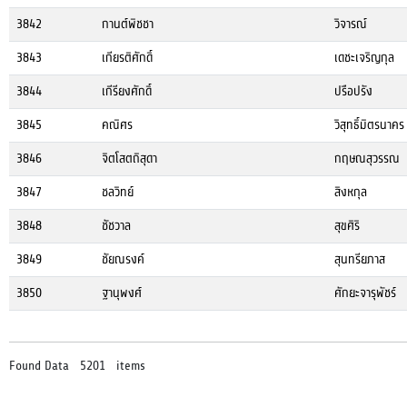
3842
กานต์พิชชา
วิจารณ์
3843
เกียรติศักดิ์
เดชะเจริญกุล
3844
เกีรียงศักดิ์
ปรือปรัง
3845
คณิศร
วิสุทธิ์มิตรนาคร
3846
จิตโสตถิสุดา
กฤษณสุวรรณ
3847
ชลวิทย์
สิงหกุล
3848
ชัชวาล
สุขศิริ
3849
ชัยณรงค์
สุนทรียภาส
3850
ฐานุพงศ์
ศักยะจารุพัชร์
Found Data 5201 items