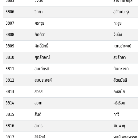
3805
วิจิตร
ธาราทิพยกุล
3806
วิทยา
สุวัณณารุน
3807
ศราวุธ
ทะสูง
3808
ศักดิ์ดา
จับบัง
3809
ศักดิ์สิทธิ์
หาญขำพงษ์
3810
ศุภลักษณ์
สุขรักษา
3811
สมเกียรติ
กันทะวงค์
3812
สมประสงค์
สัตยมัลลี
3813
สวรส
คงสมัย
3814
สวาท
ศรีเรือน
3815
สันติ
ทาวี
3816
สาทร
พิมพาหุ
3817
สิริรัตน์
พงษ์เจตสุพรร