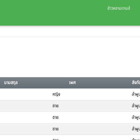
ข้าวหลามเกมส์
นามสกุล
เพศ
สังกั
หญิง
ลำพู
ชาย
ลำพู
ชาย
ลำพู
ชาย
ลำพู