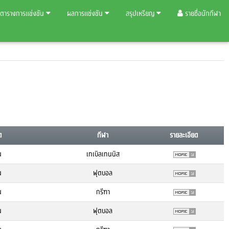
ตารางการแข่งขัน
ผลการแข่งขัน
สรุปเหรียญ
รายชื่อนักกีฬา
ด
กีฬา
รายละเอียด
น
เทเบิลเทนนิส
น
ฟุตบอล
น
กรีฑา
น
ฟุตบอล