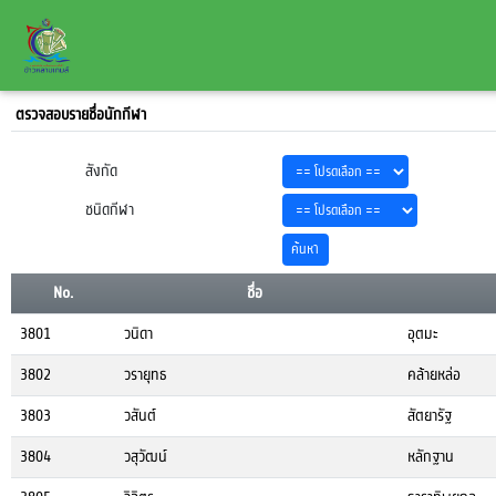
ตรวจสอบรายชื่อนักกีฬา
สังกัด
ชนิดกีฬา
No.
ชื่อ
3801
วนิดา
อุตมะ
3802
วรายุทธ
คล้ายหล่อ
3803
วสันต์
สัตยารัฐ
3804
วสุวัฒน์
หลักฐาน