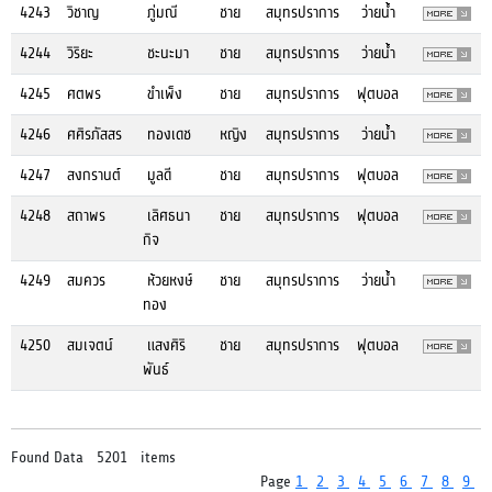
4243
วิชาญ
ภู่มณี
ชาย
สมุทรปราการ
ว่ายน้ำ
4244
วิริยะ
ชะนะมา
ชาย
สมุทรปราการ
ว่ายน้ำ
4245
ศตพร
ขำเพ็ง
ชาย
สมุทรปราการ
ฟุตบอล
4246
ศศิรภัสสร
ทองเดช
หญิง
สมุทรปราการ
ว่ายน้ำ
4247
สงกรานต์
มูลดี
ชาย
สมุทรปราการ
ฟุตบอล
4248
สถาพร
เลิศธนา
ชาย
สมุทรปราการ
ฟุตบอล
กิจ
4249
สมควร
ห้วยหงษ์
ชาย
สมุทรปราการ
ว่ายน้ำ
ทอง
4250
สมเจตน์
แสงศิริ
ชาย
สมุทรปราการ
ฟุตบอล
พันธ์
Found Data 5201 items
Page
1
2
3
4
5
6
7
8
9