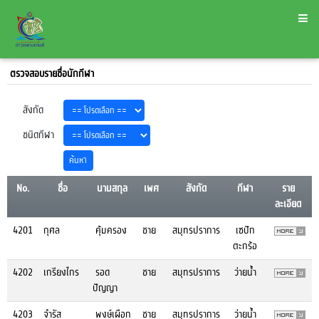
ตรวจสอบรายชื่อนักกีฬา
สังกัด
ชนิดกีฬา
No.
ชื่อ
นามสกุล
เพศ
สังกัด
กีฬา
ราย
ละเอียด
4201
กุศล
คุ้มครอง
ชาย
สมุทรปราการ
เซปัก
ตะกร้อ
4202
เกรียงไกร
รอด
ชาย
สมุทรปราการ
ว่ายน้ำ
ปัญญา
4203
จำรัส
พงษ์เผือก
ชาย
สมุทรปราการ
ว่ายน้ำ