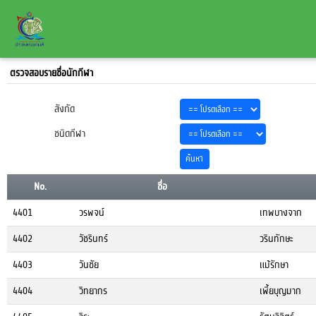
ตรวจสอบรายชื่อนักกีฬา
สังกัด
ชนิดกีฬา
No.
ชื่อ
4401
วรพจน์
เทพบางจาก
4402
วัชรินทร์
วรินทักษะ
4403
วันชัย
แม้รักษา
4404
วิทยากร
เพี้ยบุญมาก