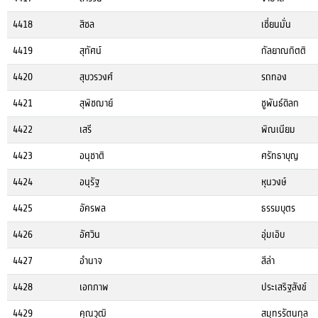
4418
สิชล
เชี่ยนมั่น
4419
สุทัศน์
กัลยาณกิตติ
4420
สุบวรวงศ์
รถทอง
4421
สุพิชฌาย์
ชูพันธ์ดิลก
4422
เสรี
พิณเนียม
4423
อนุชาติ
ศรัทธาบุญ
4424
อนุรัฐ
หุนวงษ์
4425
อัครพล
ธรรมบุตร
4426
อัศวิน
อุ่มเอิบ
4427
อำนาจ
สีล่า
4428
เอกภาพ
ประเสริฐสังข์
4429
คุณวุฒิ
สมุทรรัตนกุล