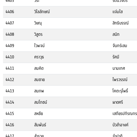
4405
วิระ
รัตนวิจิตร์
4406
วิไลลักษณ์
แจ่มใส
4407
วิษณุ
สิทธิบรรณ์
4408
วิสูตร
สนิท
4409
ไวพจน์
จันทร์เสม
4410
ศราวุธ
รัศมี
4411
สมคิด
นามเทศ
4412
สมชาย
ไพรวรรณ์
4413
สมภพ
โคตะรุโพธิ์
4414
สมโภชน์
ผาดศรี
4415
สหชัย
เสถียรปกิรณกร
4416
สัมพันธ์
บัวสำอางค์
4417
สำรวย
จำปาดี