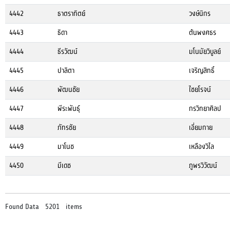
4442
ธาตราทิตย์
วงษ์นิกร
4443
ธิดา
ต้นพงศธร
4444
ธีรวัฒน์
มโนมัยวิบูลย์
4445
ปาลิตา
เจริญสิทธิ์
4446
พัฒนชัย
ไชยโรจน์
4447
พีระพันธุ์
กรวิทยาศิลป
4448
ภัทรชัย
เอี่ยมกาย
4449
มาโนช
เหลืองวิไล
4450
มีเดช
ภูพรวิวัฒน์
Found Data 5201 items