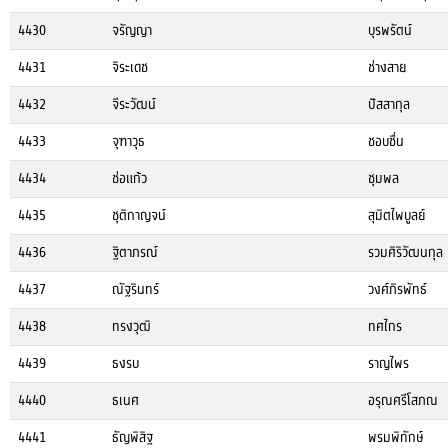
4430
จรัญญา
บุรพรัตน์
4431
จิระเดช
ช่างสาย
4432
จีระวัฒน์
ปัสสากุล
4433
จุฑาวุธ
ชอบชื่น
4434
ช่อแก้ว
ชุมพล
4435
ชุติกาญจน์
สุมิตไพบูลย์
4436
ฐิตาภรณ์
รวมศิริวัฒนกุล
4437
ณัฐรินทร์
วงศ์ภิรพัทธ์
4438
ทรงวุฒิ
ทศไกร
4439
ธงรบ
ราญไพร
4440
ธเนศ
อรุณศรีโสภณ
4441
ธัญพิสิฐ
พรมพิทักษ์