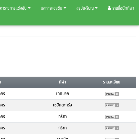
ตารางการแข่งขัน
ผลการแข่งขัน
สรุปเหรียญ
รายชื่อนักกีฬา
ด
กีฬา
รายละเอียด
าคร
เกทบอล
าคร
เซปักตะกร้อ
าคร
กรีฑา
าคร
กรีฑา