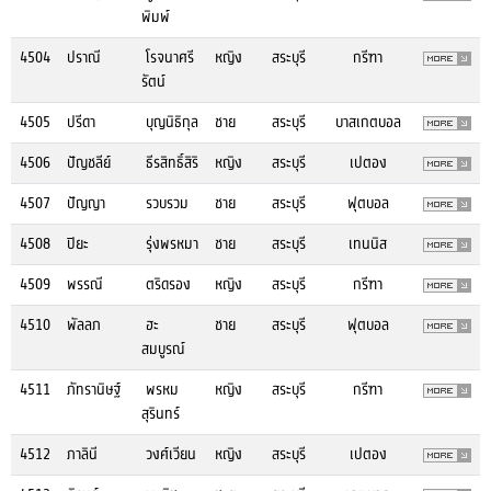
พิมพ์
4504
ปราณี
โรจนาศรี
หญิง
สระบุรี
กรีฑา
รัตน์
4505
ปรีดา
บุญนิธิกุล
ชาย
สระบุรี
บาสเกตบอล
4506
ปัญชลีย์
ธีรสิทธิ์สิริ
หญิง
สระบุรี
เปตอง
4507
ปัญญา
รวบรวม
ชาย
สระบุรี
ฟุตบอล
4508
ปิยะ
รุ่งพรหมา
ชาย
สระบุรี
เทนนิส
4509
พรรณี
ตริดรอง
หญิง
สระบุรี
กรีฑา
4510
พัลลภ
ฮะ
ชาย
สระบุรี
ฟุตบอล
สมบูรณ์
4511
ภัทรานิษฐ์
พรหม
หญิง
สระบุรี
กรีฑา
สุรินทร์
4512
ภาลินี
วงศ์เวียน
หญิง
สระบุรี
เปตอง