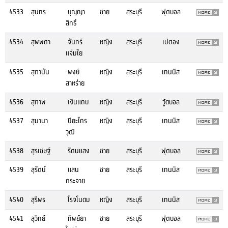
4533
สุนทร
บุญญา
ชาย
สระบุรี
ฟุตบอล
สิทธิ์
4534
สุพพตา
จันทร์
หญิง
สระบุรี
เปตอง
แจ่มใย
4535
สุภานัน
พงษ์
หญิง
สระบุรี
เทนนิส
สาหร่าย
4536
สุภาพ
เงินแถบ
หญิง
สระบุรี
วู้ดบอล
4537
สุมานา
ปิยะไกร
หญิง
สระบุรี
เทนนิส
วุฒิ
4538
สุรเชษฐ์
รัตนแสง
ชาย
สระบุรี
ฟุตบอล
4539
สุรัตน์
แสน
ชาย
สระบุรี
เทนนิส
กระจาย
4540
สุรีพร
โรจโนดม
หญิง
สระบุรี
เทนนิส
4541
สุวิทย์
ทิพย์ยา
ชาย
สระบุรี
ฟุตบอล