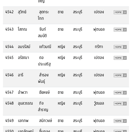
ใหญ่
4542
สุวิทย์
สุดกระ
ชาย
สระบุรี
เปตอง
โทก
4543
โสภณ
จันท์
ชาย
สระบุรี
ฟุตบอล
สมบัติ
4544
อมรรัสม์
แก้วมณี
หญิง
สระบุรี
กรีฑา
4545
อรัชฌา
ตอ
หญิง
สระบุรี
เปตอง
ประเสริฐ
4546
อารี
สำรอง
หญิง
สระบุรี
เปตอง
พันธ์ุ
4547
อำพวา
ชัยหงษ์
ชาย
สระบุรี
ฟุตบอล
4548
อุบลวรรณ
กิจ
หญิง
สระบุรี
วู้ดบอล
สำราญ
4549
เอกภพ
สนิทวงษ์
ชาย
สระบุรี
ฟุตบอล
4550
เอกลักษณ์
ชิ้นทอง
ชาย
สระบุรี
ฟุตบอล