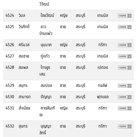
วิวัฒน์
4524
วิมล
ไชยวัฒน์
หญิง
สระบุรี
เทนนิส
4525
วีรศักดิ์
ขาว
ชาย
สระบุรี
เทนนิส
บ้านแพ้ว
4526
ศรีนวล
บุนนาค
หญิง
สระบุรี
กรีฑา
4527
สมชาย
ภู่แก้ว
ชาย
สระบุรี
เทนนิส
4528
สมพล
ไกรยูร
ชาย
สระบุรี
เปตอง
เสน
4529
สมุทร
สมปอง
ชาย
สระบุรี
กอล์ฟ
4530
สามารถ
ปัญญา
ชาย
สระบุรี
ฟุตบอล
4531
สำเนียง
คาดสันเที
หญิง
สระบุรี
กรีฑา
ยะ
4532
สุนทร
บุญญา
ชาย
สระบุรี
กรีฑา
สิทธิ์