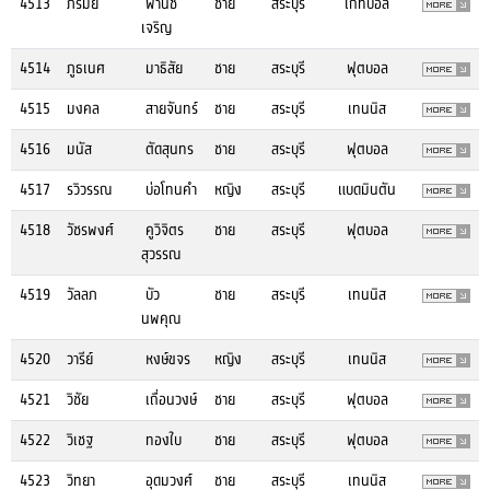
4513
ภิรมย์
พานิช
ชาย
สระบุรี
เกทบอล
เจริญ
4514
ภูธเนศ
มาธิสัย
ชาย
สระบุรี
ฟุตบอล
4515
มงคล
สายจันทร์
ชาย
สระบุรี
เทนนิส
4516
มนัส
ตัดสุนทร
ชาย
สระบุรี
ฟุตบอล
4517
รวิวรรณ
บ่อโทนคำ
หญิง
สระบุรี
แบดมินตัน
4518
วัชรพงศ์
คูวิจิตร
ชาย
สระบุรี
ฟุตบอล
สุวรรณ
4519
วัลลภ
บัว
ชาย
สระบุรี
เทนนิส
นพคุณ
4520
วารีย์
หงษ์ขจร
หญิง
สระบุรี
เทนนิส
4521
วิชัย
เถื่อนวงษ์
ชาย
สระบุรี
ฟุตบอล
4522
วิเชฐ
ทองใบ
ชาย
สระบุรี
ฟุตบอล
4523
วิทยา
อุดมวงศ์
ชาย
สระบุรี
เทนนิส