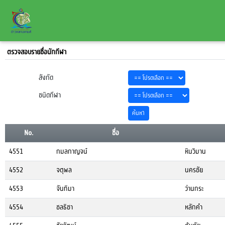
ตรวจสอบรายชื่อนักกีฬา
สังกัด
ชนิดกีฬา
No.
ชื่อ
4551
กมลกาญจน์
หินวิมาน
4552
จตุพล
นครชัย
4553
จันทิมา
ว่านกระ
4554
ชลธิชา
หลักคำ