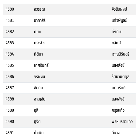
4580
อวรรณ
จิวสืบพงษ์
4581
อาภาสิริ
แก้วพิบูลย์
4582
กนก
กิ่งก้าน
4583
กระจ่าง
หลักคำ
4584
กิติมา
หาญนิรันดร์
4585
เกศรินทร์
แสงสังข์
4586
จิรพงษ์
รัตนามตกุล
4587
ชัยคม
ศกุนรักษ์
4588
ชาญชัย
แสงสังข์
4589
ชุลี
ครุธแก้ว
4590
ชูจิต
พรหมราชแก้ว
4591
ดำเนิน
สีนวล