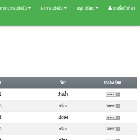
ตารางการแข่งขัน
ผลการแข่งขัน
สรุปเหรียญ
รายชื่อนักกีฬา
ด
กีฬา
รายละเอียด
รี
ว่ายน้ำ
รี
กรีฑา
รี
เปตอง
รี
กรีฑา