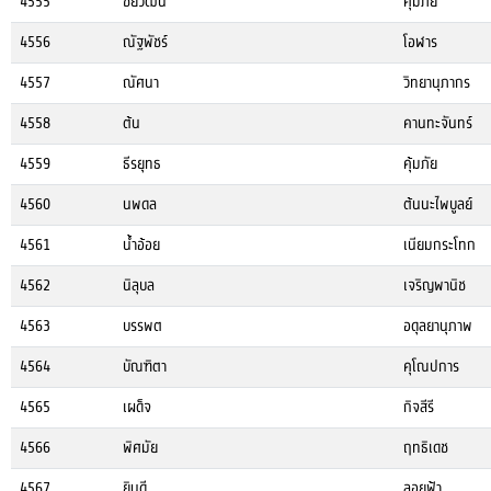
4555
ชัยวัฒน์
คุ้มภัย
4556
ณัฐพัชร์
โอฬาร
4557
ณัศนา
วิทยานุภากร
4558
ต้น
คานทะจันทร์
4559
ธีรยุทธ
คุ้มภัย
4560
นพดล
ต้นนะไพบูลย์
4561
น้ำอ้อย
เนียมกระโทก
4562
นิลุบล
เจริญพานิช
4563
บรรพต
อดุลยานุภาพ
4564
บัณฑิตา
คุโณปการ
4565
เผด็จ
กิจสีรี
4566
พิศมัย
ฤทธิเดช
4567
ยินดี
ลอยฟ้า