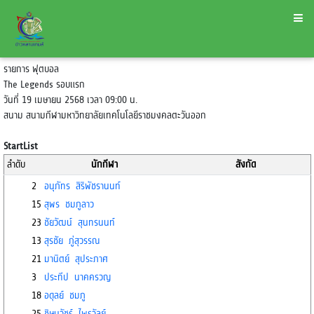
รายการ ฟุตบอล
The Legends รอบแรก
วันที่ 19 เมษายน 2568 เวลา 09:00 น.
สนาม สนามกีฬามหาวิทยาลัยเทคโนโลยีราชมงคลตะวันออก
StartList
ลำดับ
นักกีฬา
สังกัด
2
อนุภัทร สิริพัชรานนท์
15
สุพร ชมภูลาว
23
ชัยวัฒน์ สุนทรนนท์
13
สุรชัย ภู่สุวรรณ
21
มานิตย์ สุประภาศ
3
ประทีป นาคครวญ
18
อดุลย์ ชมภู
25
ชิษนุวัชร์ ไพรวัลย์