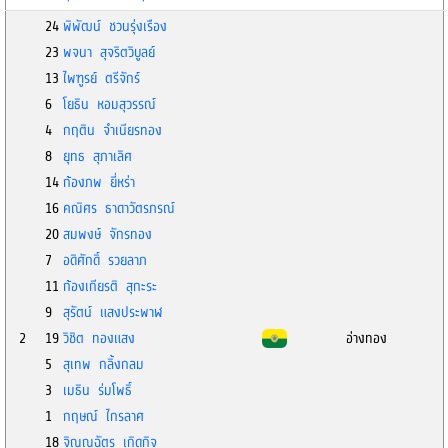
24
พิพัฒน์ ชวนรุ่งเรือง
23
พจนา สุจริตวิบูลย์
13
ไพฑูรย์ ตรีจักร์
6
โยธิน หอมสุวรรณ์
4
กฤติน จำเนียรทอง
8
ยุทธ สุภาเลิศ
14
ก้องภพ ยี่หร่า
16
คณิศร ธาดาวัตรภรณ์
20
สมพงษ์ จักรทอง
7
อดิศักดิ์ รวยลาภ
11
ก้องเกียรติ สุกะระ
9
สุรัตน์ แสงประพาฬ
2
19
วิชิต ทองแสง
อ่างทอง
5
สุเทพ กลิ้งกลม
3
เมธิน ร่มโพธิ์
1
กฤษณ์ ไกรลาศ
18
จิณณฉัตร เกิดกิจ