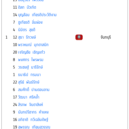
11
ดิลก บัวเกิด
14
บุญล้อม เกียรติประวัติงาม
7
ชูเกียรติ อิ่มผ่อง
4
นิมิตร สุขดี
1
12
สุธา รักวงษ์
จันทบุรี
10
พราหมณ์ มุกดาสนิท
20
เจริญชัย เชิญแก้ว
8
พงศกร ไพรพรม
5
วรเชษฐ์ นารีรักษ์
1
ธนาธิป กรมนา
22
สุรีย์ พันธ์รักษ์
6
สมศักดิ์ ปานดอนลาน
17
วัฒนา ศรีคล้ำ
24
สิรภพ จินดาสิงห์
9
นันทปรีชากร คำแหง
16
อภิชาติ ทวีเฉลิมดิษฐ์
19
สุพรรณ เทียนสุวรรณ