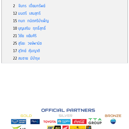
2
จันทร เปี่ยมทรัพย์
12
มนตรี เสนสุกรี
15
กนก กนิตศรีบำเพ็ญ
10
บุญเสริม ฤทธิ์สุทธิ์
21
วิชัย แย้มศิริ
25
สุริยะ วงษ์พานิช
17
สุวิทย์ คุ้มญาติ
22
สมชาย มีบำรุง