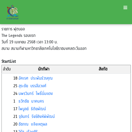
รายการ ฟุตบอล
The Legends รอบแรก
วันที่ 19 เมษายน 2568 เวลา 13:00 น.
สนาม สนามกีฬามหาวิทยาลัยเทคโนโลยีราชมงคลตะวันออก
StartList
ลำดับ
นักกีฬา
สังกัด
18
อัคเรศ ประพันธ์วรคุณ
25
สุระชัย บรรลือวงศ์
24
นพรวินทร์ โพธิ์นิ่มแดง
1
ธวัทชัย นาคนคร
17
ไพบูลย์ ธิติยพัฒน์
21
จุลินทร์ รังษีสิงห์พิพัฒน์
20
ชัชภณ แจ้งเหตุผล
13
วิรัช เรืองศิริ