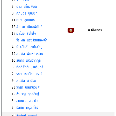
7
ปาน เที่ยงพิมล
8
ศุภมิตร บุษบงก์
11
ทนง อุดมเดช
12
อำนวย เนียมพิทักษ์
1
ฉะเชิงเทรา
14
มาโนช สุขโขใจ
วีระพล แสงรัตนทองคำ
4
พีระสันต์ หงษ์เจริญ
19
สายชล พิมพ์สุวรรณ
10
ธนกร เบญจาทิกุล
6
กิตติศักดิ์ นาครินทร์
2
รชต โชควัฒนพงศ์
9
สายชล ตาน้อย
23
วิทยา นีลดานุวงศ์
15
ชำนาญ กุลยดิษฐ์
5
สมหมาย สายบัว
3
ชลทิศ กรุดเที่ยง