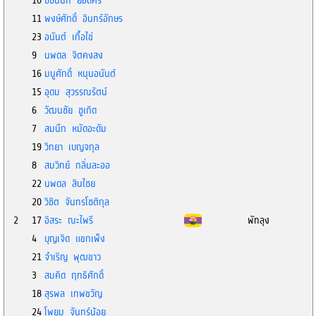
10
ชัชนันท์ ยอดศรี
11
พงษ์ศักดิ์ อินทร์อักษร
23
อนันต์ เกื้อไข่
9
นพดล จิตคงสง
16
มนูศักดิ์ หนุนอนันต์
15
อุดม สุวรรณรัตน์
6
วัฒนชัย ชูเกิด
7
สมนึก หมัดอะดัม
19
วิทยา เบญจกุล
8
สมวิทย์ กลิ่นละออ
22
นพดล สินไชย
20
วิชิต จันทรโชติกุล
2
17
อิสระ ณะไพรี
พัทลุง
4
บุญเจิด แขกเพ็ง
21
จำเริญ พุฒขาว
3
สมคิด ฤทธิศักดิ์
18
สุรพล เทพขวัญ
24
โพยม จันทร์น้อย