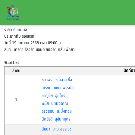
รายการ เทนนิส
ประเภททีม รอบแรก
วันที่ 19 เมษายน 2568 เวลา 09:00 น.
สนาม เกรต้า รีสอร์ท แอนด์ สปอร์ต คลับ พัทยา
StartList
ลำดับ
นักกีฬา
ชุมาพร วงศ์สายเชื้อ
ณรงค์ แหยมพรรนัย
ชาญชัย อุ่มไกร
1
พนัส ปัทมวรคุณ
อรวรรณ ละมั่งทอง
นิตย์รดี สุฉันทบุตร
นัยนา มานะขจรเวช