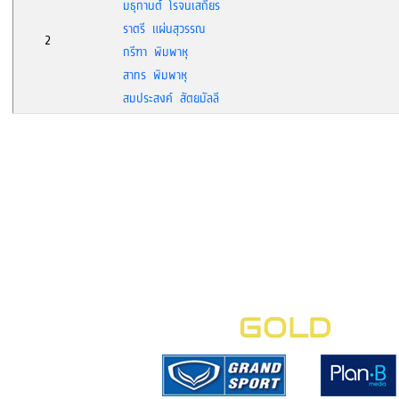
มธุกานต์ โรจนเสถียร
ราตรี แผ่นสุวรรณ
2
กรีฑา พิมพาหุ
สาทร พิมพาหุ
สมประสงค์ สัตยมัลลี