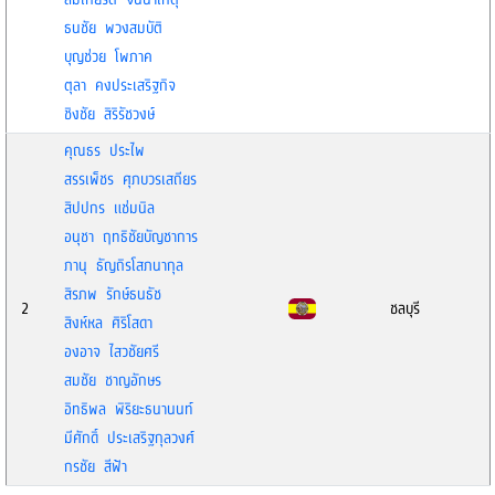
ธนชัย พวงสมบัติ
บุญช่วย โพภาค
ตุลา คงประเสริฐกิจ
ชิงชัย สิริรัชวงษ์
คุณธร ประไพ
สรรเพ็ชร ศุภบวรเสถียร
สิปปกร แช่มนิล
อนุชา ฤทธิชัยบัญชาการ
ภานุ ธัญถิรโสภนากุล
สิรภพ รักษ์ธนธัช
2
ชลบุรี
สิงห์หล ศิริโสดา
องอาจ ไสวชัยศรี
สมชัย ชาญอักษร
อิทธิพล พิริยะธนานนท์
มีศักดิ์ ประเสริฐกุลวงศ์
กรชัย สีฟ้า