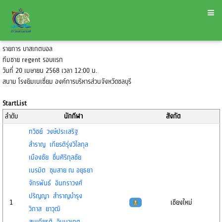
รายการ บาสเกตบอล
ทีมชาย regent รอบแรก
วันที่ 20 เมษายน 2568 เวลา 12:00 น.
สนาม โรงยิมเนเซี่ยม องค์การบริหารส่วนจังหวัดชลบุรี
StartList
ลำดับ
นักกีฬา
สังกัด
ทวิชย์ วงษ์ประเสริฐ
สำราญ เกียรติรุ่งวิไลกุล
เมืองชัย ชื่นศิริกุลชัย
เนรมิต ชุมสาย ณ อยุธยา
จักรพันธ์ อินทราวงศ์
ปริญญา สำราญบำรุง
1
เชียงใหม่
วิภาส ยาวุฒิ
สมเกียรติ จินนาเกตุ