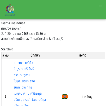
รายการ บาสเกตบอล
ทีมหญิง รอบแรก
วันที่ 20 เมษายน 2568 เวลา 13:30 น.
สนาม โรงยิมเนเซี่ยม องค์การบริหารส่วนจังหวัดชลบุรี
StartList
ลำดับ
นักกีฬา
สังกัด
กฤษณา แซ่โค้ว
ภิญรดา ศรีสุโพธิ์
อรอุมา ภูคาม
ไข่มุก ดลประสงค์
รินดา ดวงฤทัย
เบญจมาศ มาศวิริยะกุล
1
กาฬสินธุ์
ปริญญาภรณ์ วัฒนเนติกุล
ปวิชญา สีภา