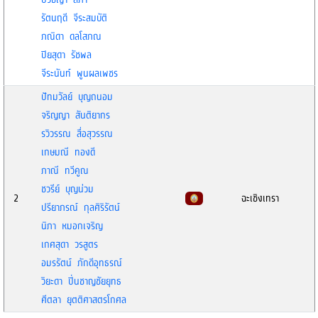
รัตนฤดี จีระสมบัติ
ภณิดา ดลโสภณ
ปิยสุดา รัชพล
จีระนันท์ พูนผลเพชร
ปัทมวัลย์ บุญถนอม
จริญญา สันติยากร
รวิวรรณ สื่อสุวรรณ
เกษมณี ทองดี
ภาณี ทวีคูณ
ชวรีย์ บุญน่วม
2
ฉะเชิงเทรา
ปรียาภรณ์ กุลศิริรัตน์
นิภา หมอกเจริญ
เกศสุดา วรสูตร
อมรรัตน์ ภักดีอุทธรณ์
วิยะดา ปิ่นชาญชัยยุทธ
ศีตลา ยุตติศาสตรโกศล