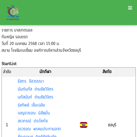
รายการ บาสเกตบอล
ทีมหญิง รอบแรก
วันที่ 20 เมษายน 2568 เวลา 15:00 น.
สนาม โรงยิมเนเซี่ยม องค์การบริหารส่วนจังหวัดชลบุรี
StartList
ลำดับ
นักกีฬา
สังกัด
ธัชกร จัลวรรณา
นันท์นภัส ด่านชัยวิจิตร
นภัสนันท์ ด่านชัยวิจิตร
รุ่งทิพย์ เข็มเฉลิม
เบญจวรรณ นิสัยมั่น
สราภรณ์ ประโคทัง
1
ชลบุรี
อรวรรณ พรหมประทานลาภ
ชัณญานุช กิตติชัชชินภัค