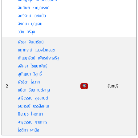
ฉันทิพย์ หาญณรงค์
สตรีรัตน์ เวชมนัส
อังคนา บุญเสม
วลัย ศรีสุข
พัชรา จินดารัตน์
ชฎาภรณ์ แสวงไวศยสุข
กัญญารัตน์ เพ็ชรประเสริฐ
อลิศรา ไชยนาพันธุ์
สุกัญญา วิสุทธิ์
พัชริดา โอวาท
2
จันทบุรี
ชนิดา ธัญกานต์สกุล
อารีวรรณ สุขสานต์
ธนภรณ์ บรรลือคุณ
ปิยะนุช โคตะมา
จารุวรรณ งามการ
โชติกา พานิช