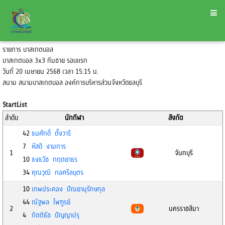
รายการ บาสเกตบอล
บาสเกตบอล 3x3 ทีมชาย รอบแรก
วันที่ 20 เมษายน 2568 เวลา 15:15 น.
สนาม สนามบาสเกตบอล องค์การบริหารส่วนจังหวัดขลบุรี
StartList
ลำดับ
นักกีฬา
สังกัด
42
ธนศักดิ์ ตั้งวารี
7
หัสดี งามการ
1
จันทบุรี
10
ธงธวัช กฤตยาธร
34
คุณวุฒิ กอศรีลบุตร
10
เทพประคอง ปัณยานุรักษกุล
44
ณัฐพล ไพฑูรย์
2
นครราชสีมา
4
กิตติธัช ปัญญาปรุ