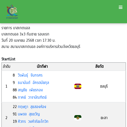
รายการ บาสเกตบอล
บาสเกตบอล 3x3 ทีมชาย รอบแรก
วันที่ 20 เมษายน 2568 เวลา 17:30 น.
สนาม สนามบาสเกตบอล องค์การบริหารส่วนจังหวัดขลบุรี
StartList
ลำดับ
นักกีฬา
สังกัด
8
วีรพันธุ์ จันทรศร
9
ธนานันต์ อัครดนัยกุล
1
ชลบุรี
88
สญชัย เพียรทอง
84
ภาคย์ วาจาบัณฑิตย์
22
กฤษฎา สุขสองห้อง
91
นพดล สุขขวัญ
2
ยะลา
19
ศิวกร วงศ์จริยะโกวิท