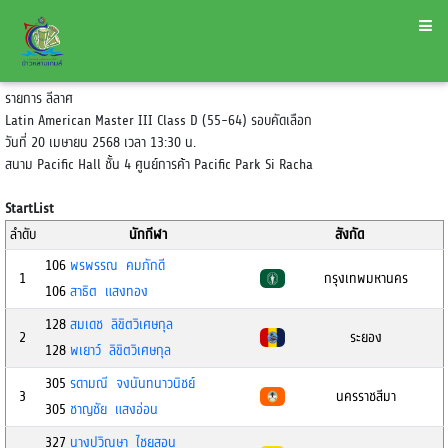
รายการ ลีลาศ
Latin American Master III Class D (55-64) รอบคัดเลือก
วันที่ 20 เมษายน 2568 เวลา 13:30 น.
สนาม Pacific Hall ชั้น 4 ศูนย์การค้า Pacific Park Si Racha
StartList
ลำดับ
นักกีฬา
สังกัด
106
พรพรรณ คมภักดี
1
กรุงเทพมหานคร
106
สาธิต แสงทอง
128
สมเดช ลิขิตวิเศษกุล
2
ระยอง
128
พเยาว์ ลิขิตวิเศษกุล
305
รดามณี จงนันทนาวนิชย์
3
นครราชสีมา
305
ชาญชัย แสงอ่อน
327
นางปวิณษา ไชยสอน