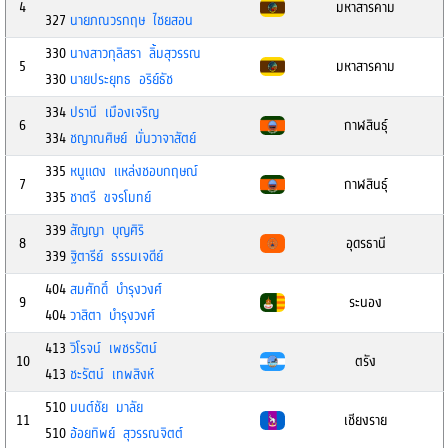
4
มหาสารคาม
327
นายภณวรกฤษ ไชยสอน
330
นางสาวกุลิสรา ลิ้มสุวรรณ
5
มหาสารคาม
330
นายประยุทธ อริย์ธัช
334
ปรานี เมืองเจริญ
6
กาฬสินธุ์
334
ชญาณศิษย์ มั่นวาจาสัตย์
335
หนูแดง แหล่งชอบกฤษณ์
7
กาฬสินธุ์
335
ชาตรี ขจรโมทย์
339
สัญญา บุญศิริ
8
อุดรธานี
339
ฐิตารีย์ ธรรมเจดีย์
404
สมศักดิ์ บำรุงวงศ์
9
ระนอง
404
วาสิตา บำรุงวงศ์
413
วิโรจน์ เพชรรัตน์
10
ตรัง
413
ชะรัตน์ เทพสิงห์
510
มนต์ชัย มาลัย
11
เชียงราย
510
อ้อยทิพย์ สุวรรณจิตต์