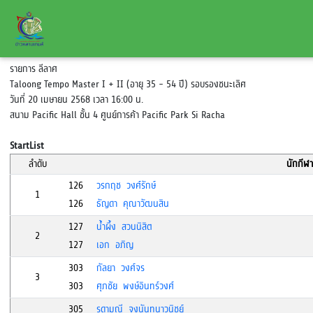
รายการ ลีลาศ
Taloong Tempo Master I + II (อายุ 35 - 54 ปี) รอบรองชนะเลิศ
วันที่ 20 เมษายน 2568 เวลา 16:00 น.
สนาม Pacific Hall ชั้น 4 ศูนย์การค้า Pacific Park Si Racha
StartList
ลำดับ
นักกีฬา
126
วรกฤช วงศ์รักษ์
1
126
ธัญดา คุณาวัฒนสิน
127
น้ำผึ้ง สวนนิสิต
2
127
เอก อภิญ
303
กัลยา วงศ์จร
3
303
ศุภชัย พงษ์อินทร์วงศ์
305
รดามณี จงนันทนาวนิชย์