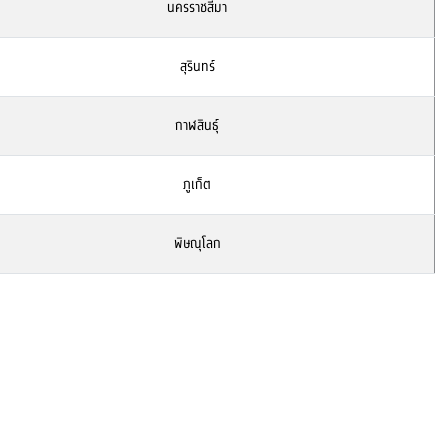
นครราชสีมา
สุรินทร์
กาฬสินธุ์
ภูเก็ต
พิษณุโลก