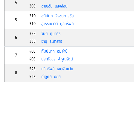
4
305
ชาญชัย แสงอ่อน
310
อภินันท์ จิรชนะกรชัย
5
310
สุวรรณาวดี มูลทรัพย์
333
วันดี ภูมาศรี
6
333
ชานุ ระดาสาร
403
กัมปนาท ชมจำปี
7
403
ประภัสสร จำรูญรัตน์
525
ทวีทรัพย์ เขยผักแว่น
8
525
ณัฐศศิ ธิยศ