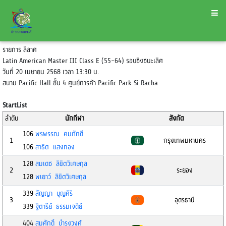
รายการ ลีลาศ
Latin American Master III Class E (55-64) รอบชิงชนะเลิศ
วันที่ 20 เมษายน 2568 เวลา 13:30 น.
สนาม Pacific Hall ชั้น 4 ศูนย์การค้า Pacific Park Si Racha
StartList
ลำดับ
นักกีฬา
สังกัด
106
พรพรรณ คมภักดี
1
กรุงเทพมหานคร
106
สาธิต แสงทอง
128
สมเดช ลิขิตวิเศษกุล
2
ระยอง
128
พเยาว์ ลิขิตวิเศษกุล
339
สัญญา บุญศิริ
3
อุดรธานี
339
ฐิตารีย์ ธรรมเจดีย์
404
สมศักดิ์ บำรุงวงศ์