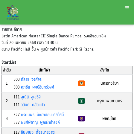
รายการ ลีลาศ
Latin American Master III Single Dance Rumba รอบชิงชนะเลิศ
วันที่ 20 เมษายน 2568 เวลา 13:30 น.
สนาม Pacific Hall ชั้น 4 ศูนย์การค้า Pacific Park Si Racha
StartList
ลำดับ
นักกีฬา
สังกัด
303
กัลยา วงศ์จร
1
นครราชสีมา
303
ศุภชัย พงษ์อินทร์วงศ์
111
สุณีย์ อูเอซึจิ
2
กรุงเทพมหานคร
111
วสันต์ กลัดแก้ว
527
ทรัตน์พร บัณฑิตย์นาคสวัสดิ์
3
พิษณุโลก
527
พงศ์พิชาญ พูลเผ่าดำรงค์
117
ชินษานุช ตั้งธนายงสุข