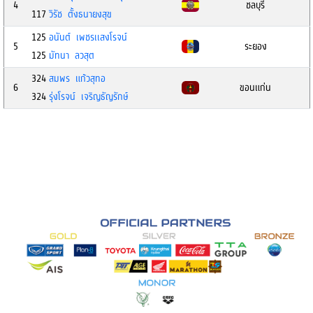
4
ชลบุรี
117
วิรัช ตั้งธนายงสุข
125
อนันต์ เพชรเเสงโรจน์
5
ระยอง
125
มัทนา ลวสุต
324
สมพร แก้วสุทอ
6
ขอนแก่น
324
รุ่งโรจน์ เจริญธัญรักษ์