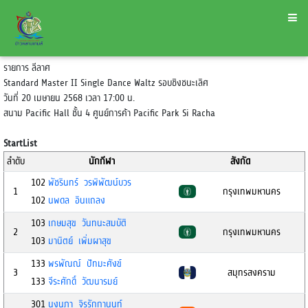
รายการ ลีลาศ
Standard Master II Single Dance Waltz รอบชิงชนะเลิศ
วันที่ 20 เมษายน 2568 เวลา 17:00 น.
สนาม Pacific Hall ชั้น 4 ศูนย์การค้า Pacific Park Si Racha
StartList
ลำดับ
นักกีฬา
สังกัด
102
พัชรินทร์ วรพิพัฒน์บวร
1
กรุงเทพมหานคร
102
นพดล อินแถลง
103
เกษมสุข วันทนะสมบัติ
2
กรุงเทพมหานคร
103
มานิตย์ เพิ่มผาสุข
133
พรพัณณ์ ปัทมะศังข์
3
สมุทรสงคราม
133
จีระศักดิ์ วัฒนารมย์
301
นงนภา จิรรักกานนท์