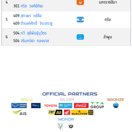
4
นครราชสีมา
301
กริช วงศ์ขัติยะ
409
สุภาพร แช่ชือ
5
ตรัง
409
ดำรงค์ศักดิ์ จิระตราชู
504
กวี สุธีพันธุ์นุวัตร
6
ลำพูน
504
จรินทร์ยา ทองบาล