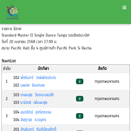
รายการ ลีลาศ
Standard Master II Single Dance Tango รอบชิงชนะเลิศ
วันที่ 20 เมษายน 2568 เวลา 17:00 น.
สนาม Pacific Hall ชั้น 4 ศูนย์การค้า Pacific Park Si Racha
StartList
ลำดับ
นักกีฬา
สังกัด
102
พัชรินทร์ วรพิพัฒน์บวร
1
กรุงเทพมหานคร
102
นพดล อินแถลง
103
เกษมสุข วันทนะสมบัติ
2
กรุงเทพมหานคร
103
มานิตย์ เพิ่มผาสุข
104
อมรรัตน์ สุจริตธรรม
3
กรุงเทพมหานคร
104
อัษฎาวุธ แววบุตร
201
อัญรินทร์ ตันติอัครศักดิ์