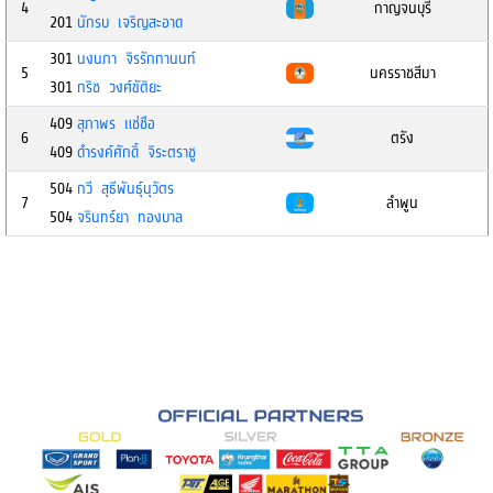
4
กาญจนบุรี
201
นักรบ เจริญสะอาด
301
นงนภา จิรรักกานนท์
5
นครราชสีมา
301
กริช วงศ์ขัติยะ
409
สุภาพร แช่ชือ
6
ตรัง
409
ดำรงค์ศักดิ์ จิระตราชู
504
กวี สุธีพันธุ์นุวัตร
7
ลำพูน
504
จรินทร์ยา ทองบาล