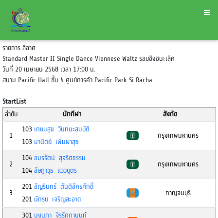
รายการ ลีลาศ
Standard Master II Single Dance Viennese Waltz รอบชิงชนะเลิศ
วันที่ 20 เมษายน 2568 เวลา 17:00 น.
สนาม Pacific Hall ชั้น 4 ศูนย์การค้า Pacific Park Si Racha
StartList
ลำดับ
นักกีฬา
สังกัด
103
เกษมสุข วันทนะสมบัติ
1
กรุงเทพมหานคร
103
มานิตย์ เพิ่มผาสุข
104
อมรรัตน์ สุจริตธรรม
2
กรุงเทพมหานคร
104
อัษฎาวุธ แววบุตร
201
อัญรินทร์ ตันติอัครศักดิ์
3
กาญจนบุรี
201
นักรบ เจริญสะอาด
301
นงนภา จิรรักกานนท์