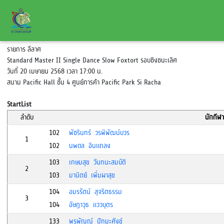
รายการ ลีลาศ
Standard Master II Single Dance Slow Foxtort รอบชิงชนะเลิศ
วันที่ 20 เมษายน 2568 เวลา 17:00 น.
สนาม Pacific Hall ชั้น 4 ศูนย์การค้า Pacific Park Si Racha
StartList
ลำดับ
นักกีฬา
102
พัชรินทร์ วรพิพัฒน์บวร
1
102
นพดล อินแถลง
103
เกษมสุข วันทนะสมบัติ
2
103
มานิตย์ เพิ่มผาสุข
104
อมรรัตน์ สุจริตธรรม
3
104
อัษฎาวุธ แววบุตร
133
พรพัณณ์ ปัทมะศังข์