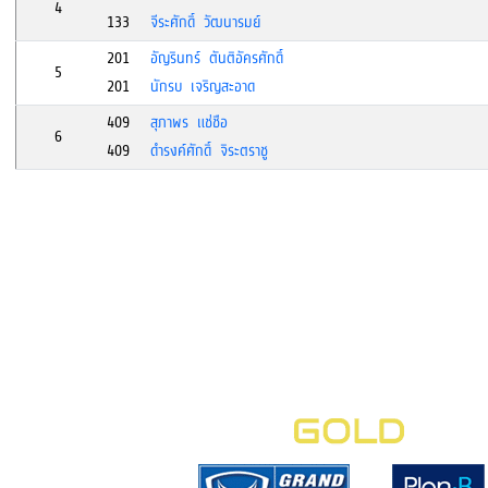
4
133
จีระศักดิ์ วัฒนารมย์
201
อัญรินทร์ ตันติอัครศักดิ์
5
201
นักรบ เจริญสะอาด
409
สุภาพร แช่ชือ
6
409
ดำรงค์ศักดิ์ จิระตราชู