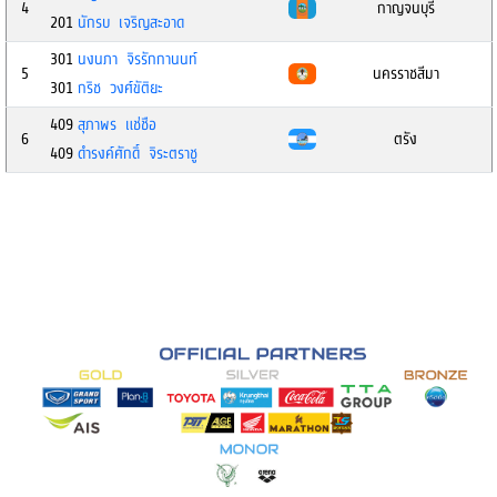
4
กาญจนบุรี
201
นักรบ เจริญสะอาด
301
นงนภา จิรรักกานนท์
5
นครราชสีมา
301
กริช วงศ์ขัติยะ
409
สุภาพร แช่ชือ
6
ตรัง
409
ดำรงค์ศักดิ์ จิระตราชู