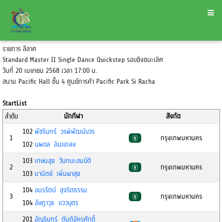
รายการ ลีลาศ
Standard Master II Single Dance Quickstep รอบชิงชนะเลิศ
วันที่ 20 เมษายน 2568 เวลา 17:00 น.
สนาม Pacific Hall ชั้น 4 ศูนย์การค้า Pacific Park Si Racha
StartList
ลำดับ
นักกีฬา
สังกัด
102
พัชรินทร์ วรพิพัฒน์บวร
1
กรุงเทพมหานคร
102
นพดล อินแถลง
103
เกษมสุข วันทนะสมบัติ
2
กรุงเทพมหานคร
103
มานิตย์ เพิ่มผาสุข
104
อมรรัตน์ สุจริตธรรม
3
กรุงเทพมหานคร
104
อัษฎาวุธ แววบุตร
201
อัญรินทร์ ตันติอัครศักดิ์