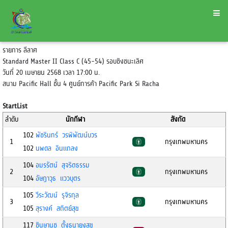
รายการ ลีลาศ
Standard Master II Class C (45-54) รอบชิงชนะเลิศ
วันที่ 20 เมษายน 2568 เวลา 17:00 น.
สนาม Pacific Hall ชั้น 4 ศูนย์การค้า Pacific Park Si Racha
StartList
ลำดับ
นักกีฬา
สังกัด
102
พัชรินทร์ วรพิพัฒน์บวร
1
กรุงเทพมหานคร
102
นพดล อินแถลง
104
อมรรัตน์ สุจริตธรรม
2
กรุงเทพมหานคร
104
อัษฎาวุธ แววบุตร
105
วีระวัฒน์ รุจิรกุล
3
กรุงเทพมหานคร
105
สุรางค์ สถิตย์สุข
117
ชินษานุช ตั้งธนายงสุข