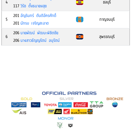
4
ชลบุรี
117
วิรัช ตั้งธนายงสุข
201
อัญรินทร์ ตันติอัครศักดิ์
5
กาญจนบุรี
201
นักรบ เจริญสะอาด
206
นายพัฒน์ พัฒนะพิชิตชัย
6
สุพรรณบุรี
206
นางสาวธัญญรัตน์ อนุรัตน์