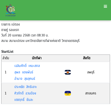
รายการ เปตอง
ชายคู่ รอบแรก
วันที่ 20 เมษายน 2568 เวลา 08:30 น.
สนาม สนามเปตอง มหาวิทยาลัยการกีฬาแห่งขาติ วิทยาเขตชลบุรี
StartList
ลำดับ
นักกีฬา
สังกัด
เฉลิมศักดิ์ เหมะสถล
1
สุพล แดงพันธ์
ลพบุรี
อำนาจ สุขสุคนธ์
ประหยัด สิทธิเลาะ
1
ศิวภักดิ์ อวนป้อง
สกลนคร
เดชฤทธิ์ ขันละ