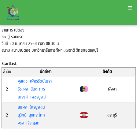
รายการ เปตอง
ชายคู่ รอบแรก
วันที่ 20 เมษายน 2568 เวลา 08:30 น.
สนาม สนามเปตอง มหาวิทยาลัยการกีฬาแห่งขาติ วิทยาเขตชลบุรี
StartList
ลำดับ
นักกีฬา
สังกัด
จุลเดช เพ็ชรรัตน์โมรา
2
ธีระพล สันตะการ
พังงา
ณรงค์ เพชรบูรณ์
สมพล ไกรยูรเสน
2
สุวิทย์ สุดกระโทก
สระบุรี
จรุง เจิรญลภ