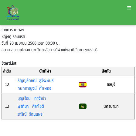
รายการ เปตอง
หญิงคู่ รอบแรก
วันที่ 20 เมษายน 2568 เวลา 08:30 น.
สนาม สนามเปตอง มหาวิทยาลัยการกีฬาแห่งขาติ วิทยาเขตชลบุรี
StartList
ลำดับ
นักกีฬา
สังกัด
ธัญญลักษณ์ สุวีระพันธ์
12
ชลบุรี
กนกกาญจน์ ถ้ำเพชร
บุญเรือน ทาจำปา
12
พรทิมา ศิลาโชติ
นครนายก
สาริณี รัตนแพร