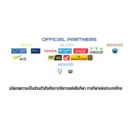
นโยบายความเป็นส่วนตัวสำหรับการจัดการแข่งขันกีฬา การกีฬาแห่งประเทศไทย