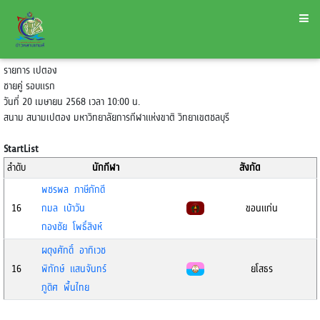
รายการ เปตอง
ชายคู่ รอบแรก
วันที่ 20 เมษายน 2568 เวลา 10:00 น.
สนาม สนามเปตอง มหาวิทยาลัยการกีฬาแห่งขาติ วิทยาเขตชลบุรี
StartList
ลำดับ
นักกีฬา
สังกัด
พชรพล ภาษีภักดี
16
กมล เบ้าวัน
ขอนแก่น
กองชัย โพธิ์สิงห์
ผดุงศักดิ์ อาทิเวช
16
พิทักษ์ แสนจันทร์
ยโสธร
ภูดิศ พื้นไทย