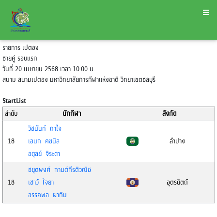
รายการ เปตอง
ชายคู่ รอบแรก
วันที่ 20 เมษายน 2568 เวลา 10:00 น.
สนาม สนามเปตอง มหาวิทยาลัยการกีฬาแห่งขาติ วิทยาเขตชลบุรี
StartList
ลำดับ
นักกีฬา
สังกัด
วิชนันท์ ถาใจ
18
เอนก คชนิล
ลำปาง
อดุลย์ จิระดา
ชยุตพงศ์ กานต์กีรติวณิช
18
เชาว์ ใจยา
อุตรดิตถ์
อรรคพล ผากิม