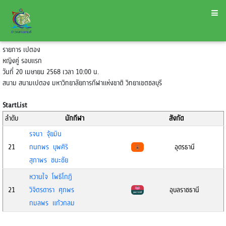
รายการ เปตอง
หญิงคู่ รอบแรก
วันที่ 20 เมษายน 2568 เวลา 10:00 น.
สนาม สนามเปตอง มหาวิทยาลัยการกีฬาแห่งขาติ วิทยาเขตชลบุรี
StartList
ลำดับ
นักกีฬา
สังกัด
รจนา จุ้ยมิน
21
กนกพร บุพศิริ
อุดรธานี
สุภาพร ชนะชัย
หวานใจ โพธิโกฏิ
21
วิจิตรดารา ศุภพร
อุบลราชธานี
กมลพร แก้วกลม