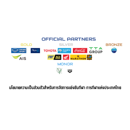
นโยบายความเป็นส่วนตัวสำหรับการจัดการแข่งขันกีฬา การกีฬาแห่งประเทศไทย