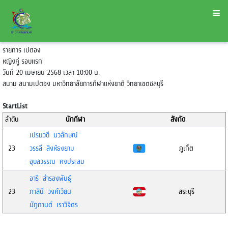
รายการ เปตอง
หญิงคู่ รอบแรก
วันที่ 20 เมษายน 2568 เวลา 10:00 น.
สนาม สนามเปตอง มหาวิทยาลัยการกีฬาแห่งขาติ วิทยาเขตชลบุรี
StartList
ลำดับ
นักกีฬา
สังกัด
เปรมวดี นวลักษณ์
23
วรรลี สิงห์ธงยาม
ภูเก็ต
อุบลวรรณ คงประสม
อารี สำรองพันธ์ุ
23
ภาลินี วงศ์เวียน
สระบุรี
นัฎกานต์ เราวิจิตร