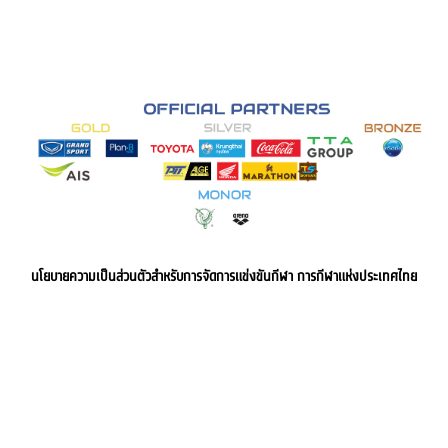
นโยบายความเป็นส่วนตัวสำหรับการจัดการแข่งขันกีฬา การกีฬาแห่งประเทศไทย