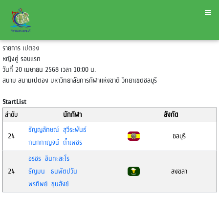
รายการ เปตอง
หญิงคู่ รอบแรก
วันที่ 20 เมษายน 2568 เวลา 10:00 น.
สนาม สนามเปตอง มหาวิทยาลัยการกีฬาแห่งขาติ วิทยาเขตชลบุรี
StartList
ลำดับ
นักกีฬา
สังกัด
ธัญญลักษณ์ สุวีระพันธ์
24
ชลบุรี
กนกกาญจน์ ถ้ำเพชร
อรชร อินทะสะโร
24
ธัญมน ธนพัตปวัน
สงขลา
พรทิพย์ ขุนสังข์