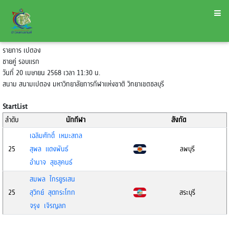
รายการ เปตอง
ชายคู่ รอบแรก
วันที่ 20 เมษายน 2568 เวลา 11:30 น.
สนาม สนามเปตอง มหาวิทยาลัยการกีฬาแห่งขาติ วิทยาเขตชลบุรี
StartList
ลำดับ
นักกีฬา
สังกัด
เฉลิมศักดิ์ เหมะสถล
25
สุพล แดงพันธ์
ลพบุรี
อำนาจ สุขสุคนธ์
สมพล ไกรยูรเสน
25
สุวิทย์ สุดกระโทก
สระบุรี
จรุง เจิรญลภ