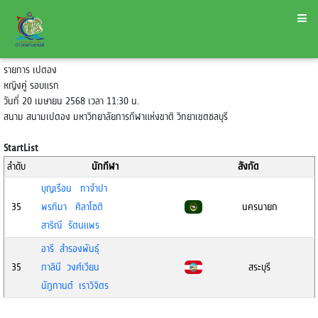
รายการ เปตอง
หญิงคู่ รอบแรก
วันที่ 20 เมษายน 2568 เวลา 11:30 น.
สนาม สนามเปตอง มหาวิทยาลัยการกีฬาแห่งขาติ วิทยาเขตชลบุรี
StartList
ลำดับ
นักกีฬา
สังกัด
บุญเรือน ทาจำปา
35
พรทิมา ศิลาโชติ
นครนายก
สาริณี รัตนแพร
อารี สำรองพันธ์ุ
35
ภาลินี วงศ์เวียน
สระบุรี
นัฎกานต์ เราวิจิตร