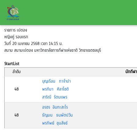
รายการ เปตอง
หญิงคู่ รอบแรก
วันที่ 20 เมษายน 2568 เวลา 14:15 น.
สนาม สนามเปตอง มหาวิทยาลัยการกีฬาแห่งขาติ วิทยาเขตชลบุรี
StartList
ลำดับ
นักกีฬา
บุญเรือน ทาจำปา
48
พรทิมา ศิลาโชติ
สาริณี รัตนแพร
อรชร อินทะสะโร
48
ธัญมน ธนพัตปวัน
พรทิพย์ ขุนสังข์