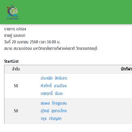
รายการ เปตอง
ชายคู่ รอบแรก
วันที่ 20 เมษายน 2568 เวลา 16:00 น.
สนาม สนามเปตอง มหาวิทยาลัยการกีฬาแห่งขาติ วิทยาเขตชลบุรี
StartList
ลำดับ
นักกีฬา
ประหยัด สิทธิเลาะ
50
ศิวภักดิ์ อวนป้อง
เดชฤทธิ์ ขันละ
สมพล ไกรยูรเสน
50
สุวิทย์ สุดกระโทก
จรุง เจิรญลภ