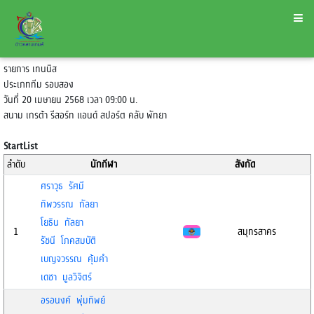
รายการ เทนนิส
ประเภททีม รอบสอง
วันที่ 20 เมษายน 2568 เวลา 09:00 น.
สนาม เกรต้า รีสอร์ท แอนด์ สปอร์ต คลับ พัทยา
StartList
ลำดับ
นักกีฬา
สังกัด
ศราวุธ รัศมี
ทิพวรรณ กัลยา
โยธิน กัลยา
1
สมุทรสาคร
รัชนี โภคสมบัติ
เบญจวรรณ คุ้มคำ
เดชา มูลวิจิตร์
อรอนงค์ พุ่มทิพย์