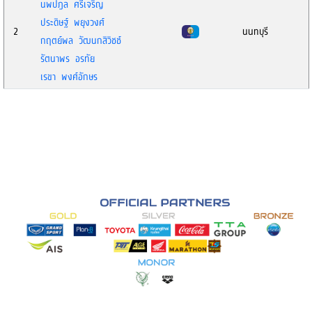
นพปฎล ศรีเจริญ
ประดิษฐ์ พยุงวงศ์
2
นนทบุรี
กฤตย์พล วัฒนกสิวิชช์
รัตนาพร อรทัย
เรขา พงศ์อักษร