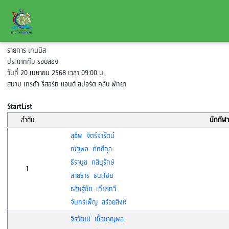
รายการ เทนนิส
ประเภททีม รอบสอง
วันที่ 20 เมษายน 2568 เวลา 09:00 น.
สนาม เกรต้า รีสอร์ท แอนด์ สปอร์ต คลับ พัทยา
StartList
ลำดับ
นักกีฬา
สุชีพ จิตร์จารัตน์
ณัฐพล ภักดีกุล
ธีรานุช กสินุรักษ์
1
สายธาร ธนะไชย
ธสิษฐ์ชัย เถียรทวี
จันทร์เพ็ญ สร้อยสิงห์
จิรวัฒน์ เชื้อชาญพล