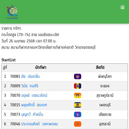
รายการ กรีฑา
กระโดดสูง (70-74) ชาย รอบชิงชนะเลิศ
วันที่ 26 เมษายน 2568 เวลา 07:00 น.
สนาม สนามกีฬากลางมหาวิทยาลัยการกีฬาแห่งชาติ วิทยาเขตชลบุรี
StartList
ลู่ที่
นักกีฬา
สังกัด
1
70081
ชัย เงินกลั่น
พิษณุโลก
2
70009
วินัย ทนศิริ
ระยอง
3
70070
อดุลย์ เดชนวรัตน์
สุราษฎร์ธานี
4
70015
พยุงศักดิ์ สนเทศ
เพชรบุรี
5
70073
บุญทวี คำหมื่น
เชียงราย
6
70046
ประกอบศิลป์ วงหาพรหม
อุดรธานี