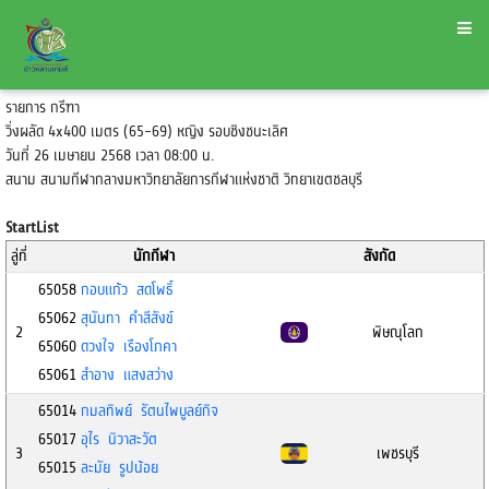
รายการ กรีฑา
วิ่งผลัด 4x400 เมตร (65-69) หญิง รอบชิงชนะเลิศ
วันที่ 26 เมษายน 2568 เวลา 08:00 น.
สนาม สนามกีฬากลางมหาวิทยาลัยการกีฬาแห่งชาติ วิทยาเขตชลบุรี
StartList
ลู่ที่
นักกีฬา
สังกัด
65058
กอบแก้ว สดโพธิ์
65062
สุนันทา คำสีสังข์
2
พิษณุโลก
65060
ดวงใจ เรืองโภคา
65061
สำอาง แสงสว่าง
65014
กมลทิพย์ รัตนไพบูลย์กิจ
65017
อุไร นิวาสะวัต
3
เพชรบุรี
65015
ละมัย รูปน้อย