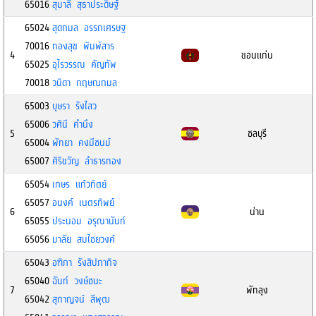
65016
สุมาลี สุธาประดิษฐ์
65024
สุดกมล อรรถเศรษฐ
70016
ทองสุข พิมพ์สาร
4
ขอนแก่น
65025
อุไรวรรณ คัญทัพ
70018
วนิดา กฤษณกมล
65003
บุษรา รังไสว
65006
วศินี คำนึง
5
ชลบุรี
65004
พัทยา คงมีชนม์
65007
ศิริขวัญ ลำธารทอง
65054
เกษร แก้วทิตย์
65057
อนงค์ เนตรทิพย์
6
น่าน
65055
ประนอม อรุณานันท์
65056
มาลัย สมไชยวงค์
65043
อฑิภา รังสิปภากิจ
65040
ฉันท์ วงษ์ชนะ
7
พัทลุง
65042
สุกาญจน์ สีพุฒ