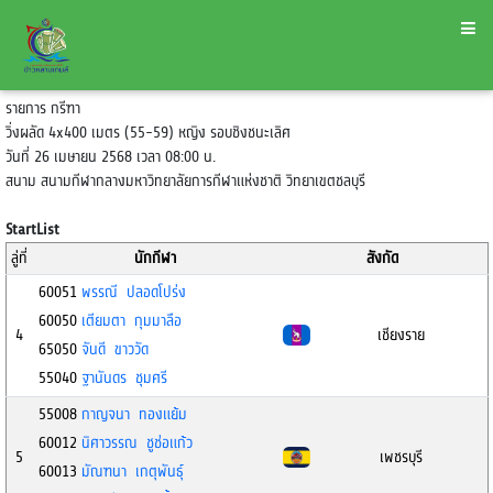
รายการ กรีฑา
วิ่งผลัด 4x400 เมตร (55-59) หญิง รอบชิงชนะเลิศ
วันที่ 26 เมษายน 2568 เวลา 08:00 น.
สนาม สนามกีฬากลางมหาวิทยาลัยการกีฬาแห่งชาติ วิทยาเขตชลบุรี
StartList
ลู่ที่
นักกีฬา
สังกัด
60051
พรรณี ปลอดโปร่ง
60050
เตียมตา กุมมาลือ
4
เชียงราย
65050
จันดี ขาววัด
55040
ฐานันดร ชุมศรี
55008
กาญจนา ทองแย้ม
60012
นิศาวรรณ ชูช่อแก้ว
5
เพชรบุรี
60013
มัณฑนา เกตุพันธุ์