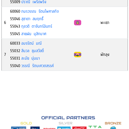
55009
ปราณี เพริดพริ้ง
60060
ภมรวรรณ รัตนไพศาลกิจ
55046
สุชาดา สมฤทธิ์์
6
พะเยา
55043
กุลวดี ตาจันทร์อินทร์
55045
สายฝน มุสิกมาศ
60033
อมรรัตน์ มณี
55032
สีนวล ชุมสวัสดิ์
7
พัทลุง
55031
ละมัย นุ่นนา
55040
วรรณี รัตนเศวตสรรค์