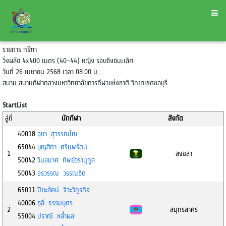
รายการ กรีฑา
วิ่งผลัด 4x400 เมตร (40-44) หญิง รอบชิงชนะเลิศ
วันที่ 26 เมษายน 2568 เวลา 08:00 น.
สนาม สนามกีฬากลางมหาวิทยาลัยการกีฬาแห่งชาติ วิทยาเขตชลบุรี
StartList
ลู่ที่
นักกีฬา
สังกัด
40018
อุษา สุวรรณโณ
65044
บุญสิตา ศรีนพรัตน์
1
สงขลา
50042
วิมลมาศ ทิพย์วรานุกูล
50043
อรวรรณ วรรณชิต
65011
ปิยะลัคน์ จิวะวิทูรกิจ
40006
ชุลี ธรรมบุตร
2
สมุทรสาคร
55004
ปราณี หล่ำผล