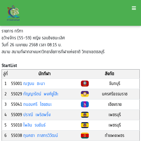
รายการ กรีฑา
ขว้างจักร (55-59) หญิง รอบชิงชนะเลิศ
วันที่ 26 เมษายน 2568 เวลา 08:15 น.
สนาม สนามกีฬากลางมหาวิทยาลัยการกีฬาแห่งชาติ วิทยาเขตชลบุรี
StartList
ลู่ที่
นักกีฬา
สังกัด
1
55001
ณฐนน ชะนา
จันทบุรี
2
55029
กัญญารัตน์ พงศ์ยูโส๊ะ
นครศรีธรรมราช
3
55041
ถนอมศรี ไชยชนะ
เชียงราย
4
55009
ปราณี เพริดพริ้ง
เพชรบุรี
5
55010
ไพลิน รบขันธ์
เพชรบุรี
6
55038
กุนคชา ภาสกรวิวัฒน์
กำแพงเพชร