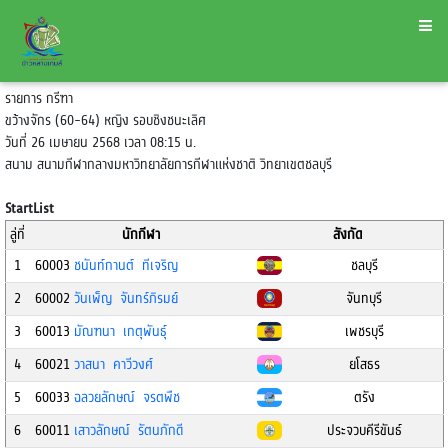
รายการ กรีฑา
ขว้างจักร (60-64) หญิง รอบชิงชนะเลิศ
วันที่ 26 เมษายน 2568 เวลา 08:15 น.
สนาม สนามกีฬากลางมหาวิทยาลัยการกีฬาแห่งชาติ วิทยาเขตชลบุรี
StartList
ลู่ที่
นักกีฬา
สังกัด
1
60003
ชนันท์กานต์ ทีเจริญ
ชลบุรี
2
60002
วันเพ็ญ จันทร์ภิรมย์
จันทบุรี
3
60013
มัณฑนา เกตุพันธุ์
เพชรบุรี
4
60021
วาสนา คาวีวงศ์
ยโสธร
5
60033
ฉลวยลักษณ์ จรตพืช
ตรัง
6
60011
เสาวลักษณ์ รัตนภักดี
ประจวบคีรีขันธ์