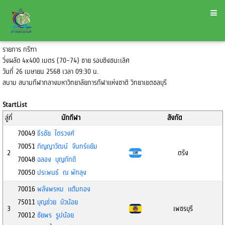
รายการ กรีฑา
วิ่งผลัด 4x400 เมตร (70-74) ชาย รอบชิงชนะเลิศ
วันที่ 26 เมษายน 2568 เวลา 09:30 น.
สนาม สนามกีฬากลางมหาวิทยาลัยการกีฬาแห่งชาติ วิทยาเขตชลบุรี
StartList
ลู่ที่
นักกีฬา
สังกัด
70049
ธีรชัย ไตรวงศ์
70051
ภิญญาวัฒน์ จันทร์แย้ม
2
ตรัง
70048
ฉลอง บุญภักดี
70050
ประพนธ์ ณ พัทลุง
70016
พลังพรหม แต้มทอง
75011
บุญช่วย บัวน้อย
3
เพชรบุรี
70012
ชัยพร รูปน้อย