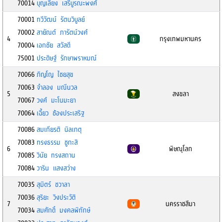
70014
บุญเลี้ยง เสรีบูรณะพงศ์
70001
ทวีวัฒน์ รัตนวิบูลย์
70002
สายัณต์ ภารัตน์วงศ์
4
กรุงเทพมหานคร
70004
เอกชัย สวัสดี
75001
ประดิษฐ์ รักษาพราหมณ์
70066
ภิญโญ ไชยสุข
70063
จำลอง มณีนวล
5
สงขลา
70067
วงศ์ มะโนมะยา
70064
เฉี้ยว ช้องประเสริฐ
70086
สมเกียรติ นิลเกตุ
70083
ทรงธรรม ชูกะสิ
6
พิษณุโลก
70085
วินัย ทรงสถาน
70084
วาริน แสงสว่าง
70035
สุมิตร์ ชวาลา
70036
สุริยะ วิงประวัติ
7
นครราชสีมา
70034
สมศักดิ์ มงคลพิทักษ์