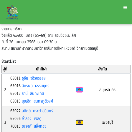
รายการ กรีฑา
วิ่งผลัด 4x400 เมตร (65-69) ชาย รอบชิงชนะเลิศ
วันที่ 26 เมษายน 2568 เวลา 09:30 น.
สนาม สนามกีฬากลางมหาวิทยาลัยการกีฬาแห่งชาติ วิทยาเขตชลบุรี
StartList
ลู่ที่
นักกีฬา
สังกัด
65011
ชูชัย วชิรบรรจง
65016
อัครพล ธรรมบุตร
2
สมุทรสาคร
65012
ธานี สินทะเกิด
65013
บุญชิด สุนทรภูติวงศ์
65027
สถิตย์ กระต่ายอินทร์
65026
จำลอง เจสดุ
3
เพชรบุรี
70013
ณรงค์ สอิ้งทอง