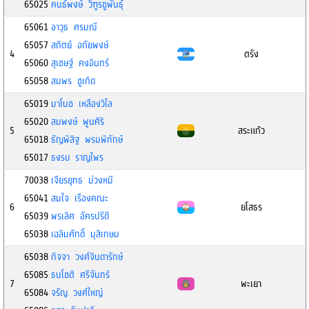
65025
คนธ์พงษ์ วิฑูรชูพันธ์ุ
65061
อาวุธ ศรมณี
65057
สถิตย์ อภัยพงษ์
4
ตรัง
65060
สุเชษฐ์ คงอินทร์
65058
สมพร ชูเกิด
65019
มาโนช เหลืองวิไล
65020
สมพงษ์ พูนศิริ
5
สระแก้ว
65018
ธัญพิสิฐ พรมพิทักษ์
65017
ธงรบ ราญไพร
70038
เจียรยุทธ ม่วงหมี
65041
สมใจ เรืองคณะ
6
ยโสธร
65039
พรเลิศ อัครปรีดี
65038
เฉลิมศักดิ์ มุสิเกษม
65038
กิจจา วงศ์จินดารักษ์
65085
ธนโชติ ศรีจันทร์
7
พะเยา
65084
จรัญ วงศ์ใหญ่