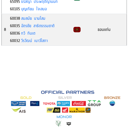
65095
ธรัสญา ประพฤติญานนท์
60105
บุญเทียน ใจเสมอ
60038
สมสมัย นามโสม
60035
ฉัตรชัย สาธิตธรรมชาติ
8
ขอนแก่น
60036
ทวี ทินเต
60032
วีรวัฒน์ เนาว์โสภา