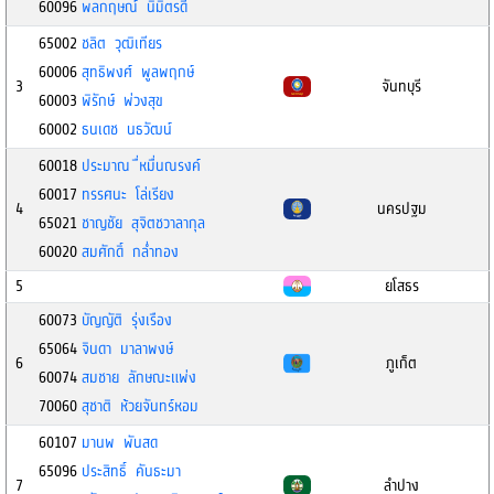
60096
พลกฤษณ์ นิมิตรดี
65002
ชลิต วุฒิเทียร
60006
สุทธิพงศ์ พูลพฤกษ์
3
จันทบุรี
60003
พิรักษ์ พ่วงสุข
60002
ธนเดช นธวัฒน์
60018
ประมาณ ื่หมื่นณรงค์
60017
ทรรศนะ โล่เรียง
4
นครปฐม
65021
ชาญชัย สุจิตชวาลากุล
60020
สมศักดิ์ กล่ำทอง
5
ยโสธร
60073
บัญญัติ รุ่งเรือง
65064
จินดา มาลาพงษ์
6
ภูเก็ต
60074
สมชาย ลักษณะแพ่ง
70060
สุชาติ ห้วยจันทร์หอม
60107
มานพ พันสด
65096
ประสิทธิ์ คันธะมา
7
ลำปาง