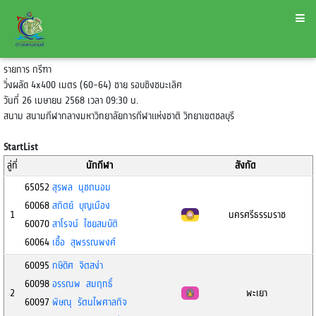
รายการ กรีฑา
วิ่งผลัด 4x400 เมตร (60-64) ชาย รอบชิงชนะเลิศ
วันที่ 26 เมษายน 2568 เวลา 09:30 น.
สนาม สนามกีฬากลางมหาวิทยาลัยการกีฬาแห่งชาติ วิทยาเขตชลบุรี
StartList
ลู่ที่
นักกีฬา
สังกัด
65052
สุรพล นุชถนอม
60068
สถิตย์ บุญเมือง
1
นครศรีธรรมราช
60070
สาโรจน์ ไชยสมบัติ
60064
เชื้อ สุพรรณพงศ์
60095
กษิดิศ จิตสง่า
60098
อรรณพ สมฤทธิ์
2
พะเยา
60097
พิษณุ รัตนไพศาลกิจ