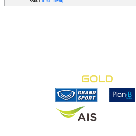
55001
เกษม เทพหนู