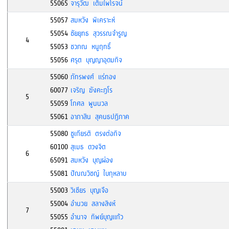
55065
จารุวัฒ เต็มไพโรจน์
55057
สมหวัง พิเคราะห์
55054
ชัยยุทธ สุวรรณจำรูญ
4
55053
ชวภณ หนูฤทธิ์
55056
ศรุต บุญญาอุดมกิจ
55060
ภัทรพงศ์ แร่ทอง
60077
เจริญ ฆังคะฎโร
5
55059
โกศล พูนนวล
55061
อาภาสิน สุคนธปฏิภาค
55080
ชูเกียรติ ตรงต่อกิจ
60100
สุเมธ ดวงจิต
6
65091
สมหวัง บุญผ่อง
55081
ปัณณวิชญ์ ใบกุหลาบ
55003
วิเชียร บุญเจือ
55004
อำนวย สลางสิงห์
7
55055
อำนาจ ทิพย์บุญแก้ว