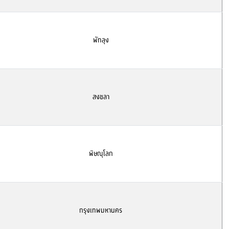
พัทลุง
สงขลา
พิษณุโลก
กรุงเทพมหานคร