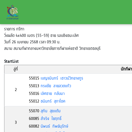
รายการ กรีฑา
วิ่งผลัด 4x400 เมตร (55-59) ชาย รอบชิงชนะเลิศ
วันที่ 26 เมษายน 2568 เวลา 09:30 น.
สนาม สนามกีฬากลางมหาวิทยาลัยการกีฬาแห่งชาติ วิทยาเขตชลบุรี
StartList
ลู่ที่
นักกีฬา
55015
เบญจมินทร์ เชาวน์วิทยางกูร
55013
ทรงชัย ลายลวดแก้ว
2
55016
เลิศชาย กลับมา
55012
ชนินทร์ สุภาโชค
55070
สุทิน สุขแต้ม
60085
สำเริง ใยฤทธิ์
3
60082
นิพนธ์ ทิพย์นุรักษ์