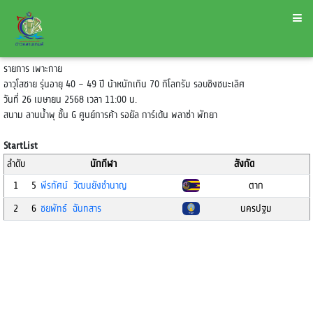
รายการ เพาะกาย
อาวุโสชาย รุ่นอายุ 40 – 49 ปี น้าหนักเกิน 70 กิโลกรัม รอบชิงชนะเลิศ
วันที่ 26 เมษายน 2568 เวลา 11:00 น.
สนาม ลานน้ำพุ ชั้น G ศูนย์การค้า รอยัล การ์เด้น พลาซ่า พัทยา
StartList
ลำดับ
นักกีฬา
สังกัด
1
5
พีรทัศน์ วัฒนยังชำนาญ
ตาก
2
6
ชยพัทธ์ ฉันทสาร
นครปฐม