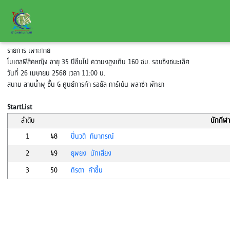
รายการ เพาะกาย
โมเดลฟิสิคหญิง อายุ 35 ปีขึนไป ความงสูงเกิน 160 ซม. รอบชิงชนะเลิศ
วันที่ 26 เมษายน 2568 เวลา 11:00 น.
สนาม ลานน้ำพุ ชั้น G ศูนย์การค้า รอยัล การ์เด้น พลาซ่า พัทยา
StartList
ลำดับ
นักกีฬา
1
48
ปิ่นวดี ทิมาภรณ์
2
49
ยุพยง นักเสียง
3
50
ถิรดา ค้าขึ้น