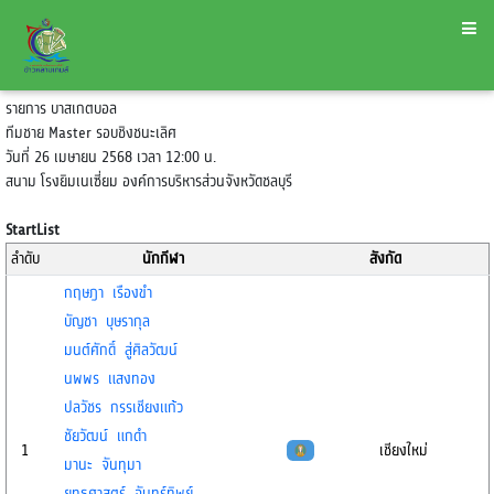
รายการ บาสเกตบอล
ทีมชาย Master รอบชิงชนะเลิศ
วันที่ 26 เมษายน 2568 เวลา 12:00 น.
สนาม โรงยิมเนเซี่ยม องค์การบริหารส่วนจังหวัดชลบุรี
StartList
ลำดับ
นักกีฬา
สังกัด
กฤษฎา เรืองขำ
บัญชา บุษรากุล
มนต์ศักดิ์ สู่ศิลวัฒน์
นพพร แสงทอง
ปลวัชร กรรเชียงแก้ว
ชัยวัฒน์ แกดำ
1
เชียงใหม่
มานะ จันทุมา
ยุทธศาสตร์ จันทร์ทิพย์