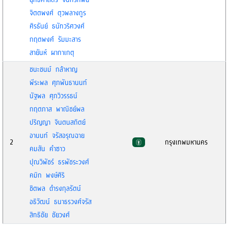
จิตตพงศ์ ตุวพลางกูร
ศิรธันย์ ธนัทวริศวงศ์
กฤตพงศ์ รัมมะสาร
สายันห์ ผากาเกตุ
ชนะชนม์ กล้าหาญ
พีระพล ศุภพันธานนท์
นัฐพล ศุภวิวรรธน์
กฤตภาส พาณิชย์พล
ปริญญา จินตนสถิตย์
อานนท์ จรัสอรุณฉาย
2
กรุงเทพมหานคร
คมสัน คำซาว
ปุณวิพัชร์ ธรพัชระวงศ์
คมิก พงษ์ศิริ
ชิตพล ดำรงกุลรัตน์
อธิวัฒน์ ธนาธรวงศ์จรัส
สิทธิชัย ชัยวงศ์